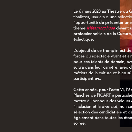
Le 6 mars 2023 au Théâtre du G
finalistes, issu·e·s d’une sélect
l’opportunité de présenter une
thème
Métamorphose
devant u
professionnel·le·s de la Culture
éclectique.
L’objectif de ce tremplin est de
forces du spectacle vivant et ai
pour ces talents de demain, ave
suivra dans leur carrière, avec 
métiers de la culture et bien sû
participant·e·s.
Cette année, pour l’acte VI, l‘
Planches de l’ICART a particul
mettre à l’honneur des valeurs q
l’inclusion et la diversité, non 
sélection des candidat·e·s et d
également dans toutes les éta
soirée.