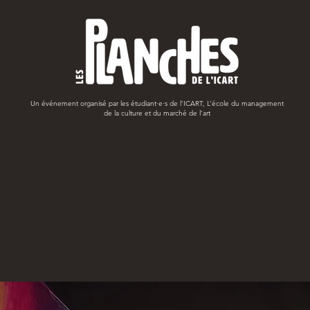
Un événement organisé par les étudiant
·e·s
de l’ICART, L’école du management
de la culture et du marché de l’art
 - METAMORPHOSE