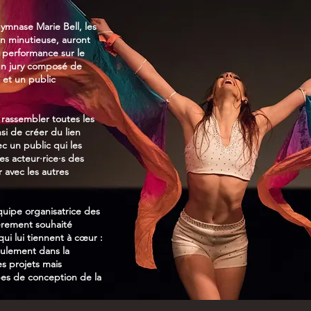
ymnase Marie Bell, les
ion minutieuse, auront
 performance sur le
n jury composé de
, et un public
 rassembler toutes les
nsi de créer du lien
c un public qui les
des acteur·rice·s des
r avec les autres
équipe organisatrice des
ièrement souhaité
ui lui tiennent à cœur :
seulement dans la
es projets mais
pes de conception de la