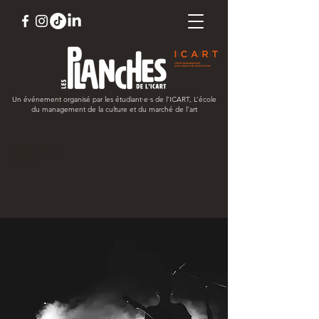
Un événement organisé par les étudiant
·e·s
de l’ICART, L’école
du management de la culture et du marché de l’art
ACTE I