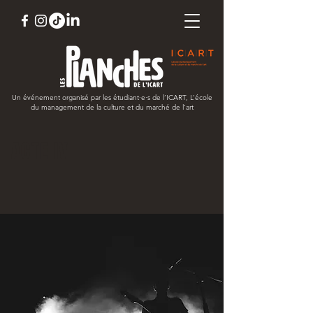
Un événement organisé par les étudiant
·e·s
de l’ICART, L’école
du management de la culture et du marché de l’art
ACTE IV